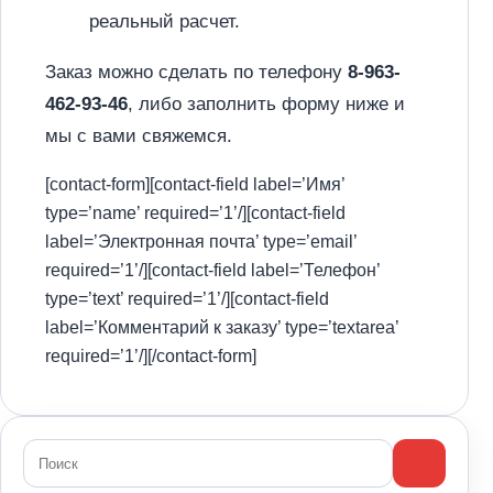
реальный расчет.
Заказ можно сделать по телефону
8-963-
462-93-46
, либо заполнить форму ниже и
мы с вами свяжемся.
[contact-form][contact-field label=’Имя’
type=’name’ required=’1’/][contact-field
label=’Электронная почта’ type=’email’
required=’1’/][contact-field label=’Телефон’
type=’text’ required=’1’/][contact-field
label=’Комментарий к заказу’ type=’textarea’
required=’1’/][/contact-form]