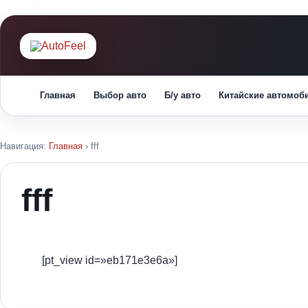
Главная
Выбор авто
Б/у авто
Китайские автомоб
Навигация:
Главная
›
fff
fff
[pt_view id=»eb171e3e6a»]