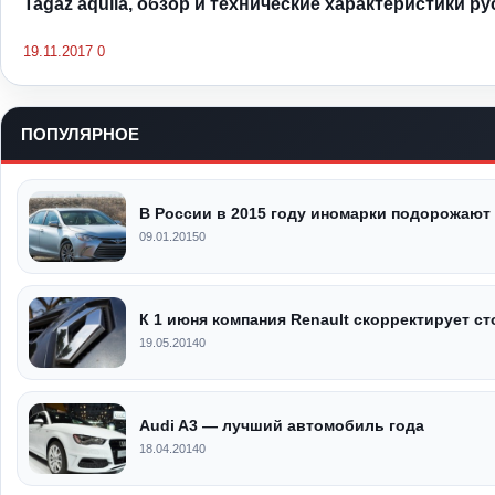
Tagaz aquila, обзор и технические характеристики р
19.11.2017
0
ПОПУЛЯРНОЕ
В России в 2015 году иномарки подорожают
09.01.2015
0
К 1 июня компания Renault скорректирует 
19.05.2014
0
Audi A3 — лучший автомобиль года
18.04.2014
0