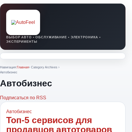
Навигация:
Главная
› Category Archives ›
Автобизнес
Автобизнес
Подписаться по RSS
Автобизнес
Топ-5 сервисов для
продавцов автотоваров