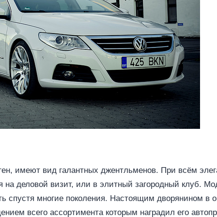
ен, имеют вид галантных джентльменов. При всём элег
я на деловой визит, или в элитный загородный клуб. М
ть спустя многие поколения. Настоящим дворянином в о
ением всего ассортимента которым наградил его автоп