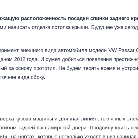
ежащую расположенность посадки спинки заднего кр
ими нависать отделка потолка крыши. Будущее уже сего
перимент внешнего вида автомобиля модели VW Passat 
аном 2012 года. И сумел добиться появления престижно
ый за основу прототип. Не будем терять время и устро
точнее вида сбоку.
ь верха кузова машины и длинная линия стеклянных эле
изгибом задней пассажирской двери. Продвинувшись нем
ибы на бортах, которые несколько уходят в низ начина