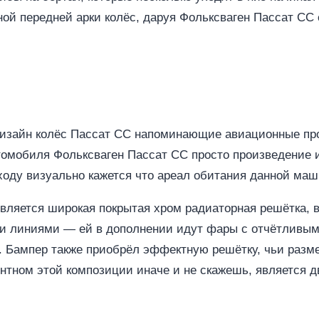
ой передней арки колёс, даруя Фольксваген Пассат CC
дизайн колёс Пассат CC напоминающие авиационные про
томобиля Фольксваген Пассат CC просто произведение 
ходу визуально кажется что ареал обитания данной маш
ляется широкая покрытая хром радиаторная решётка, 
 линиями — ей в дополнении идут фары с отчётливыми
. Бампер также приобрёл эффектную решётку, чьи разм
ном этой композиции иначе и не скажешь, является д