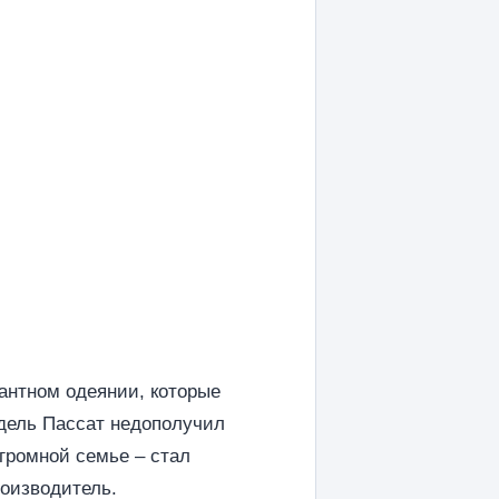
антном одеянии, которые
одель Пассат недополучил
громной семье – стал
роизводитель.