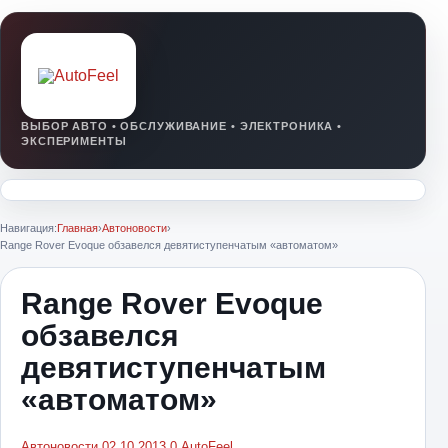
Навигация:
Главная
›
Автоновости
›
Range Rover Evoque обзавелся девятиступенчатым «автоматом»
Range Rover Evoque
обзавелся
девятиступенчатым
«автоматом»
Автоновости
02.10.2013
0
AutoFeel