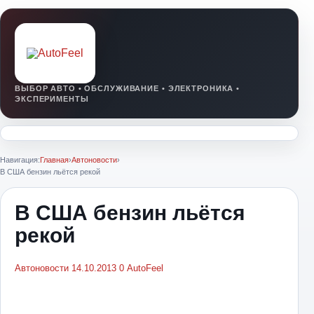
Навигация:
Главная
›
Автоновости
›
В США бензин льётся рекой
В США бензин льётся
рекой
Автоновости
14.10.2013
0
AutoFeel