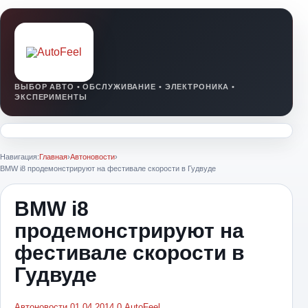
Навигация:
Главная
›
Автоновости
›
BMW i8 продемонстрируют на фестивале скорости в Гудвуде
BMW i8
продемонстрируют на
фестивале скорости в
Гудвуде
Автоновости
01.04.2014
0
AutoFeel