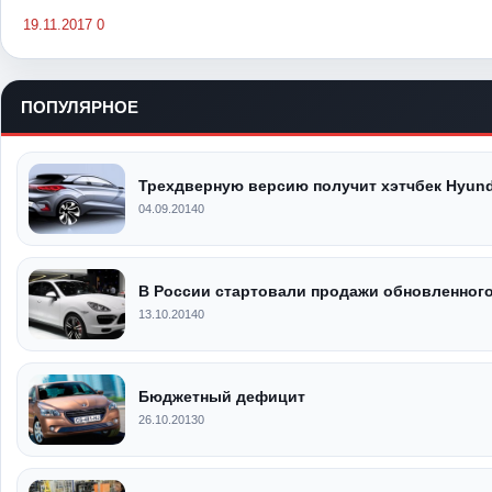
19.11.2017
0
ПОПУЛЯРНОЕ
Трехдверную версию получит хэтчбек Hyunda
04.09.2014
0
В России стартовали продажи обновленного
13.10.2014
0
Бюджетный дефицит
26.10.2013
0