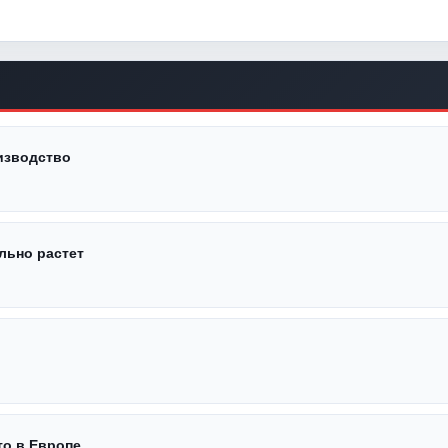
оизводство
льно растет
то в Европе