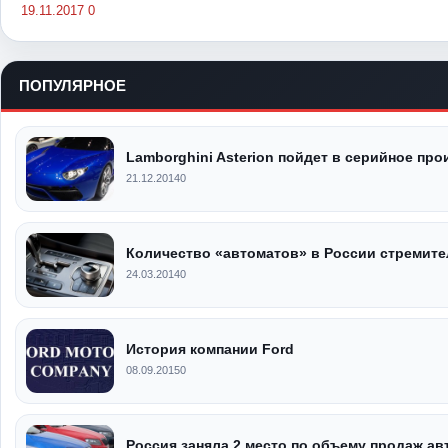
19.11.2017
0
ПОПУЛЯРНОЕ
Lamborghini Asterion пойдет в серийное пр
21.12.2014
0
Количество «автоматов» в России стремите
24.03.2014
0
История компании Ford
08.09.2015
0
Россия заняла 2 место по объему продаж ав