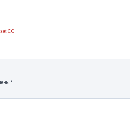
ssat CC
ечены
*