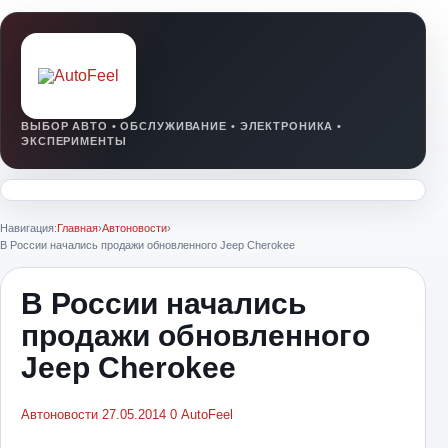
Навигация:
Главная
›
Автоновости
›
В России начались продажи обновленного Jeep Cherokee
В России начались
продажи обновленного
Jeep Cherokee
Автоновости
27.05.2014
0
AutoFeel