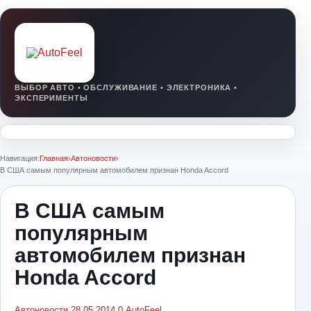
Навигация:
Главная
›
Автоновости
›
В США самым популярным автомобилем признан Honda Accord
В США самым
популярным
автомобилем признан
Honda Accord
Автоновости
28.05.2014
0
AutoFeel