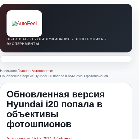
Навигация:
Главная
›
Автоновости
›
Обновленная версия Hyundai i20 попала в объективы фотошпионов
Обновленная версия
Hyundai i20 попала в
объективы
фотошпионов
Автоновости
15.07.2014
0
AutoFeel