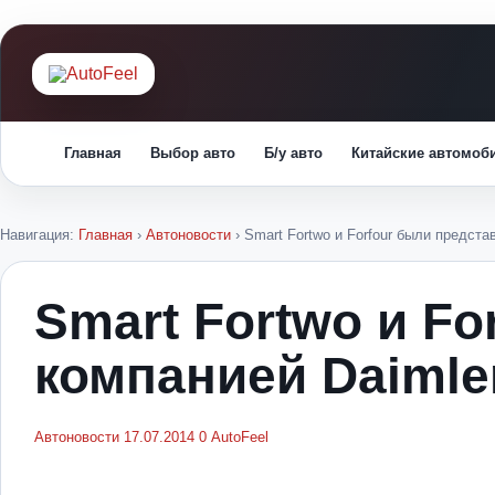
Главная
Выбор авто
Б/у авто
Китайские автомоб
Навигация:
Главная
›
Автоновости
›
Smart Fortwo и Forfour были предста
Smart Fortwo и F
компанией Daimle
Автоновости
17.07.2014
0
AutoFeel