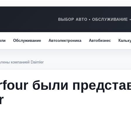
или
Обслуживание
Автоэлектроника
Автобизнес
Кальк
влены компанией Daimler
orfour были предст
r