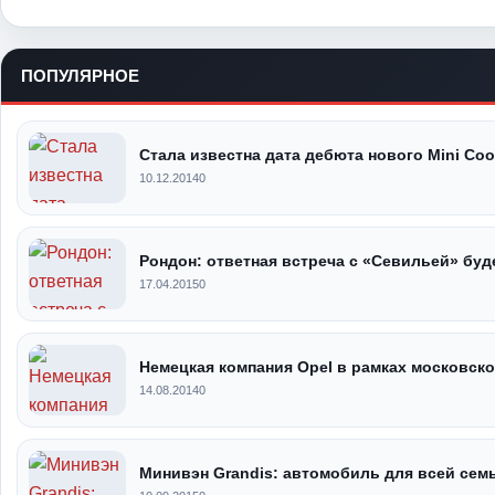
ПОПУЛЯРНОЕ
Стала известна дата дебюта нового Mini Coo
10.12.2014
0
Рондон: ответная встреча с «Севильей» буд
17.04.2015
0
Немецкая компания Opel в рамках московск
14.08.2014
0
Минивэн Grandis: автомобиль для всей сем