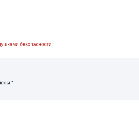
душками безопасности
ечены
*