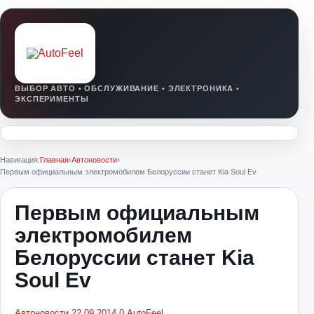
Навигация:
Главная
›
Автоновости
›
Первым официальным электромобилем Белоруссии станет Kia Soul Ev
Первым официальным
электромобилем
Белоруссии станет Kia
Soul Ev
Автоновости
22.09.2014
0
AutoFeel