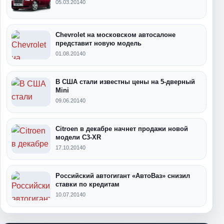
05.03.2014
0
Chevrolet на московском автосалоне
представит новую модель
01.08.2014
0
В США стали известны цены на 5-дверный
Mini
09.06.2014
0
Citroen в декабре начнет продажи новой
модели C3-XR
17.10.2014
0
Российский автогигант «АвтоВаз» снизил
ставки по кредитам
10.07.2014
0