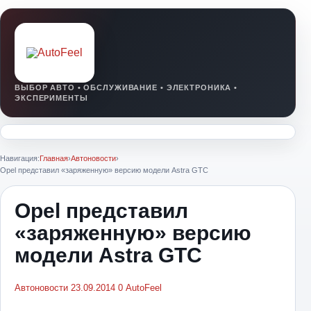
Навигация:
Главная
›
Автоновости
›
Opel представил «заряженную» версию модели Astra GTC
Opel представил
«заряженную» версию
модели Astra GTC
Автоновости
23.09.2014
0
AutoFeel