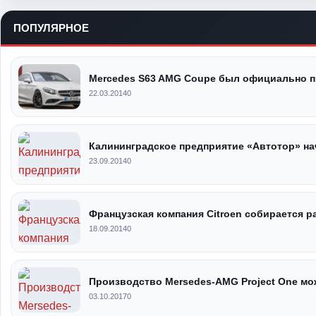
ПОПУЛЯРНОЕ
Mercedes S63 AMG Coupe был официально п
22.03.2014
0
Калининградское предприятие «Автотор» на
23.09.2014
0
Французская компания Citroen собирается 
18.09.2014
0
Производство Mersedes-AMG Project One мо
03.10.2017
0