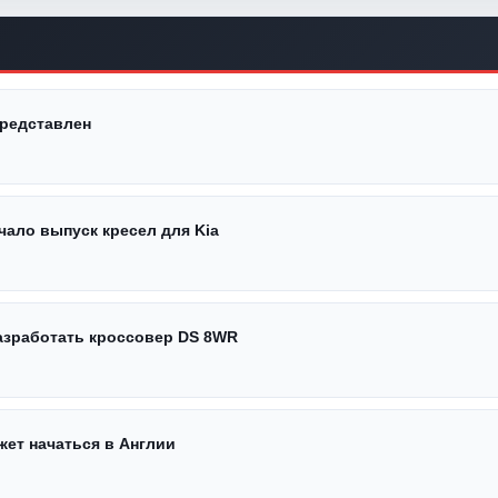
редставлен
чало выпуск кресел для Kia
разработать кроссовер DS 8WR
жет начаться в Англии