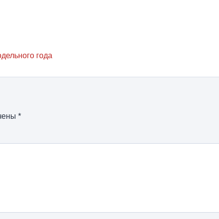
одельного года
ечены
*