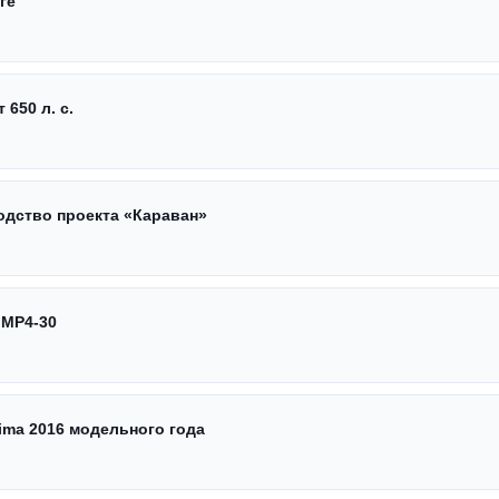
ге
 650 л. с.
одство проекта «Караван»
 МР4-30
ima 2016 модельного года