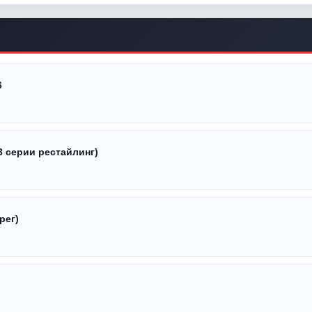
6
3 серии рестайлинг)
рег)