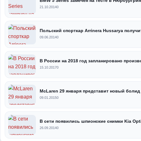
BMW 5 Series замечен на тесте в Нюрбургрин
21.10.2014
0
Польский спорткар Arrinera Hussarya получит
09.06.2014
0
В России на 2018 год запланировано произв
15.10.2017
0
McLaren 29 января представит новый болид
09.01.2015
0
В сети появились шпионские снимки Kia Opt
26.09.2014
0