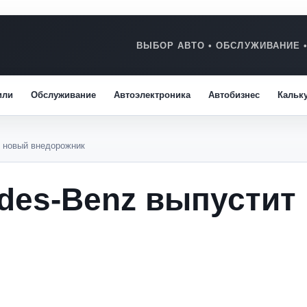
или
Обслуживание
Автоэлектроника
Автобизнес
Кальк
т новый внедорожник
edes-Benz выпустит