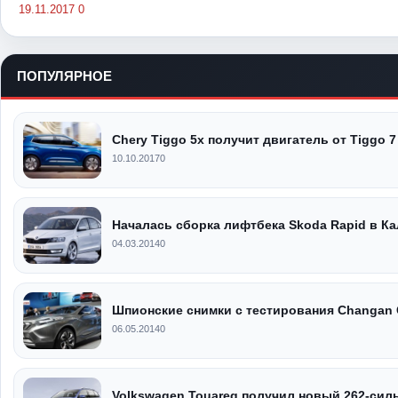
19.11.2017
0
ПОПУЛЯРНОЕ
Chery Tiggo 5x получит двигатель от Tiggo 7
10.10.2017
0
Началась сборка лифтбека Skoda Rapid в Ка
04.03.2014
0
Шпионские снимки с тестирования Changan
06.05.2014
0
Volkswagen Touareg получил новый 262-сил