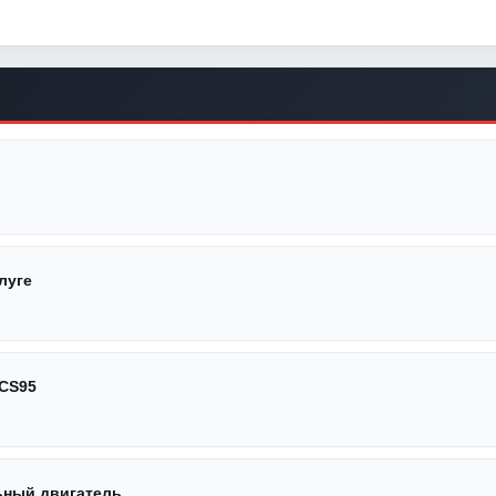
луге
 CS95
ьный двигатель