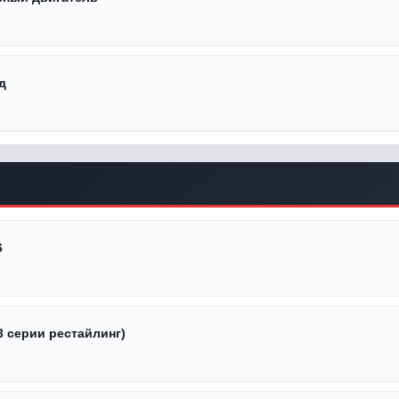
д
6
3 серии рестайлинг)