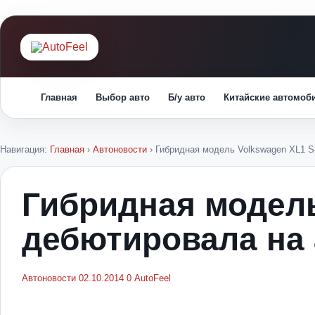
Главная
Выбор авто
Б/у авто
Китайские автомоб
Навигация:
Главная
›
Автоновости
›
Гибридная модель Volkswagen XL1 S
Гибридная модель
дебютировала на 
Автоновости
02.10.2014
0
AutoFeel