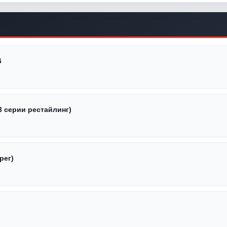
6
3 серии рестайлинг)
рег)