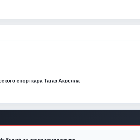
усского спорткара Тагаз Аквелла
a Superb во время тестирования