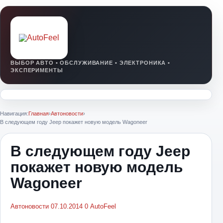
Навигация:
Главная
›
Автоновости
›
В следующем году Jeep покажет новую модель Wagoneer
В следующем году Jeep
покажет новую модель
Wagoneer
Автоновости
07.10.2014
0
AutoFeel