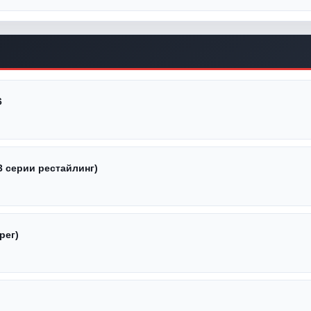
6
3 серии рестайлинг)
рег)