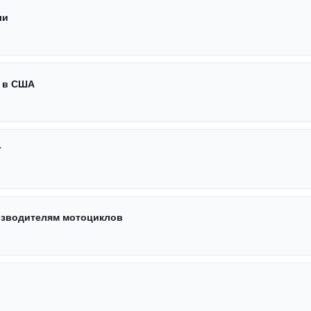
ли
й в США
T
изводителям мотоциклов