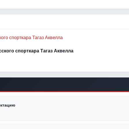
усского спорткара Тагаз Аквелла
ектацию