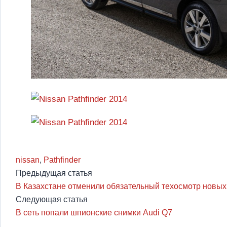
nissan
,
Pathfinder
Предыдущая статья
В Казахстане отменили обязательный техосмотр новы
Следующая статья
В сеть попали шпионские снимки Audi Q7