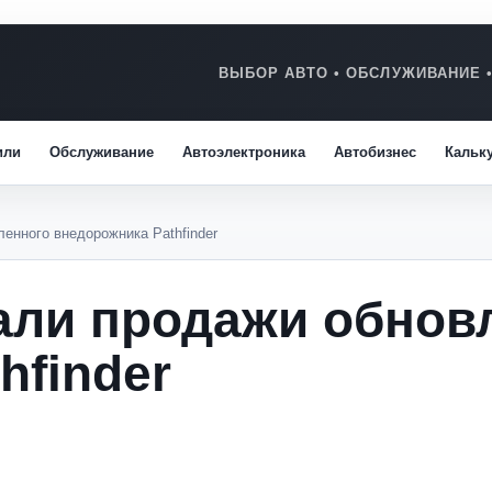
или
Обслуживание
Автоэлектроника
Автобизнес
Кальк
енного внедорожника Pathfinder
али продажи обнов
hfinder