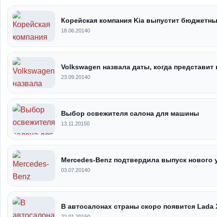
Корейская компания Kia выпустит бюджетн
18.06.2014
0
Volkswagen назвала даты, когда представит
23.09.2014
0
Выбор освежителя салона для машины
13.11.2015
0
Mercedes-Benz подтвердила выпуск нового 
03.07.2014
0
В автосалонах страны скоро появится Lada 
22.01.2015
0