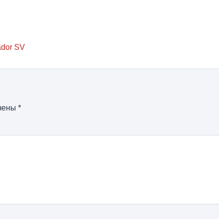
ador SV
ечены
*