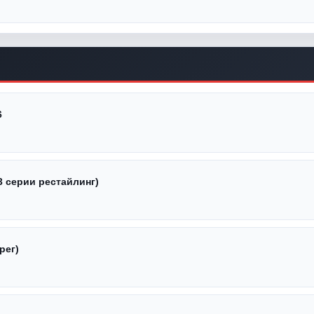
6
3 серии рестайлинг)
рег)