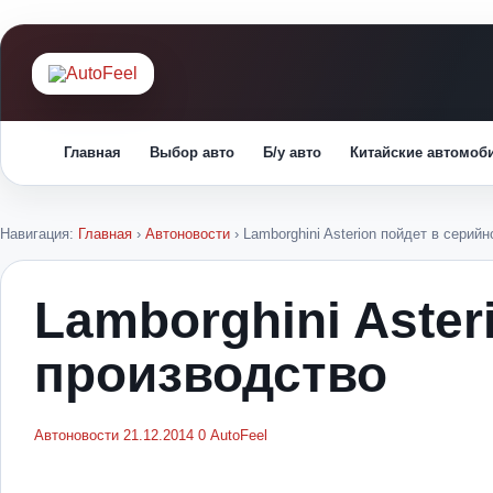
Главная
Выбор авто
Б/у авто
Китайские автомоб
Навигация:
Главная
›
Автоновости
›
Lamborghini Asterion пойдет в серий
Lamborghini Aster
производство
Автоновости
21.12.2014
0
AutoFeel