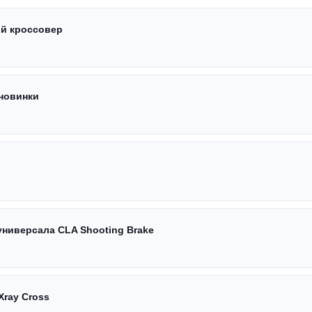
ый кроссовер
 новинки
универсала CLA Shooting Brake
Xray Cross