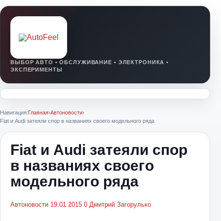
Навигация:
Главная
›
Автоновости
›
Fiat и Audi затеяли спор в названиях своего модельного ряда
Fiat и Audi затеяли спор
в названиях своего
модельного ряда
Автоновости
19.01.2015
0
Дмитрий Загорулько