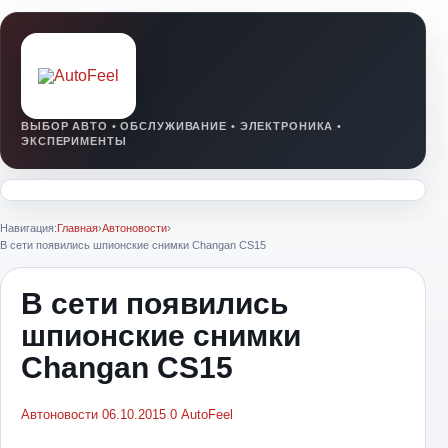
Навигация:
Главная
›
Автоновости
›
В сети появились шпионские снимки Changan CS15
В сети появились
шпионские снимки
Changan CS15
Автоновости
06.10.2015
0
AutoFeel