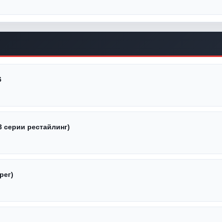
6
3 серии рестайлинг)
рег)