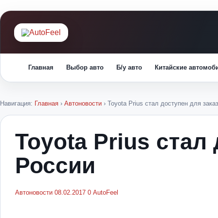
Главная
Выбор авто
Б/у авто
Китайские автомоб
Навигация:
Главная
›
Автоновости
›
Toyota Prius стал доступен для зака
Toyota Prius стал
России
Автоновости
08.02.2017
0
AutoFeel