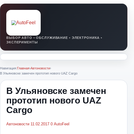
Навигация:
Главная
›
Автоновости
›
В Ульяновске замечен прототип нового UAZ Cargo
В Ульяновске замечен
прототип нового UAZ
Cargo
Автоновости
11.02.2017
0
AutoFeel