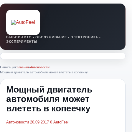
Навигация:
Главная
›
Автоновости
›
Мощный двигатель автомобиля может влететь в копеечку
Мощный двигатель
автомобиля может
влететь в копеечку
Автоновости
20.09.2017
0
AutoFeel