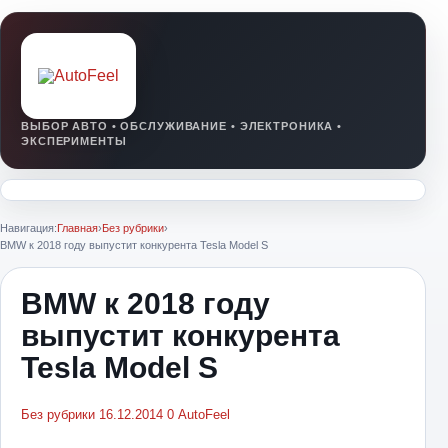
Навигация:
Главная
›
Без рубрики
›
BMW к 2018 году выпустит конкурента Tesla Model S
BMW к 2018 году
выпустит конкурента
Tesla Model S
Без рубрики
16.12.2014
0
AutoFeel