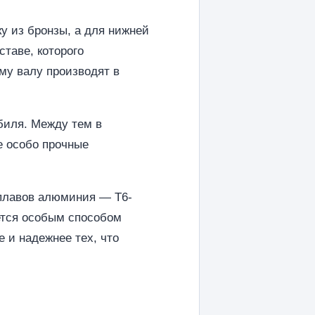
 из бронзы, а для нижней
таве, которого
му валу производят в
биля. Между тем в
е особо прочные
сплавов алюминия — Т6-
ется особым способом
е и надежнее тех, что