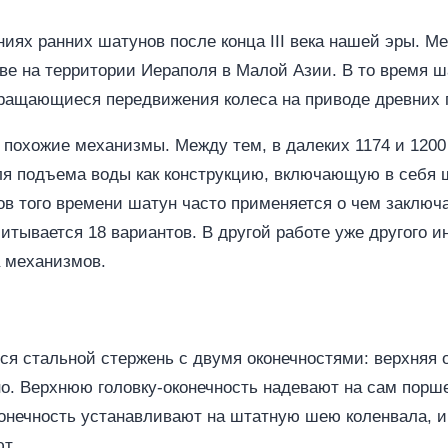
ниях ранних шатунов после конца III века нашей эры. 
е на территории Иераполя в Малой Азии. В то время ш
вращающиеся передвижения колеса на приводе древних 
 похожие механизмы. Между тем, в далеких 1174 и 120
я подъема воды как конструкцию, включающую в себя 
ов того времени шатун часто применяется о чем заключ
читывается 18 вариантов. В другой работе уже другого 
а механизмов.
я стальной стержень с двумя оконечностями: верхняя о
о. Верхнюю головку-оконечность надевают на сам порш
онечность устанавливают на штатную шею коленвала, 
т.