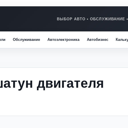
или
Обслуживание
Автоэлектроника
Автобизнес
Кальк
атун двигателя