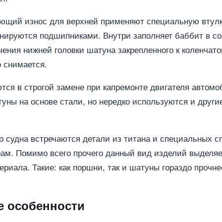
ющий износ для верхней применяют специальную втулку
нируются подшипниками. Внутри заполняет баббит в сос
ения нижней головки шатуна закрепленного к коленчато
о снимается.
ся в строгой замене при капремонте двигателя автомо
уны на основе стали, но нередко используются и други
го судна встречаются детали из титана и специальных 
урам. Помимо всего прочего данный вид изделий выделя
ериала. Такие: как поршни, так и шатуны гораздо прочне
е особенности