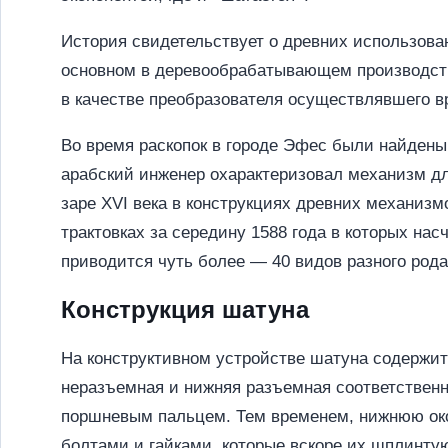
История свидетельствует о древних использова
основном в деревообрабатывающем производств
в качестве преобразователя осуществлявшего 
Во время раскопок в городе Эфес были найдены
арабский инженер охарактеризовал механизм дл
заре XVI века в конструкциях древних механизм
трактовках за середину 1588 года в которых нас
приводится чуть более — 40 видов разного род
Конструкция шатуна
На конструктивном устройстве шатуна содержитс
неразъемная и нижняя разъемная соответственн
поршневым пальцем. Тем временем, нижнюю ок
болтами и гайками, которые вскоре их шплинтую