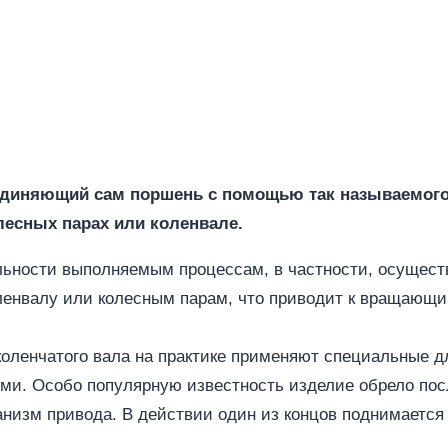
единяющий сам поршень с помощью так называемого
лесных парах или коленвале.
льности выполняемым процессам, в частности, осущест
оленвалу или колесным парам, что приводит к вращающ
оленчатого вала на практике применяют специальные д
и. Особо популярную известность изделие обрело пос
анизм привода. В действии один из концов поднимается 