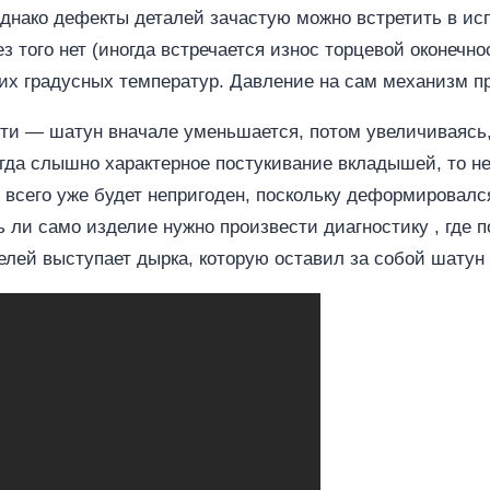
однако дефекты деталей зачастую можно встретить в и
ез того нет (иногда встречается износ торцевой оконечн
их градусных температур. Давление на сам механизм пр
ти — шатун вначале уменьшается, потом увеличиваясь,
когда слышно характерное постукивание вкладышей, то н
 всего уже будет непригоден, поскольку деформировалс
 ли само изделие нужно произвести диагностику , где 
елей выступает дырка, которую оставил за собой шатун