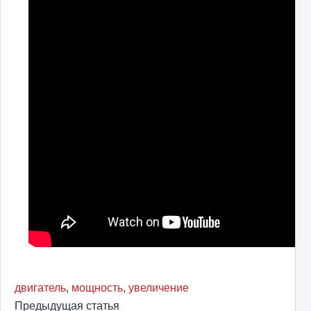
двигатель
,
мощность
,
увеличение
Предыдущая статья