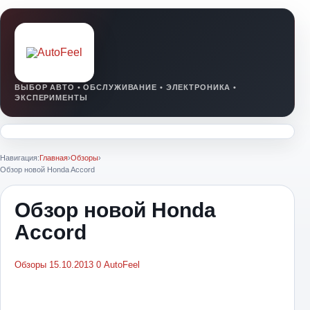
Навигация:
Главная
›
Обзоры
›
Обзор новой Honda Accord
Обзор новой Honda
Accord
Обзоры
15.10.2013
0
AutoFeel