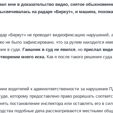
вил мне в доказательство видео, снятое обыкновен
высвечивалась на радаре «Беркут», и машина, похож
 радар «Беркут» не проводит видеофиксацию нарушений,
део не было зафиксировано, что за рулем находился им
ние в суде.
Гаишник в суд не явился
, но
прислал виде
етворении моего иска.
Как я после такого решения суда
нии водителей к админответственности за нарушение П
уде, которому предоставлено право разрешать соответ
ять постановление инспектора или оставлять его в силе
водства подобные дела рассматриваются местными об