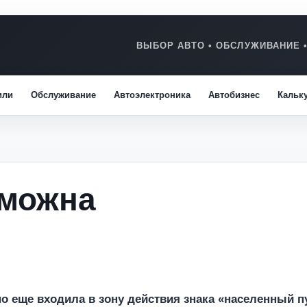
или
Обслуживание
Автоэлектроника
Автобизнес
Кальк
зможна
но еще входила в зону действия знака «населенный п