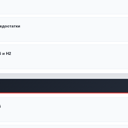
недостатки
 и H2
6