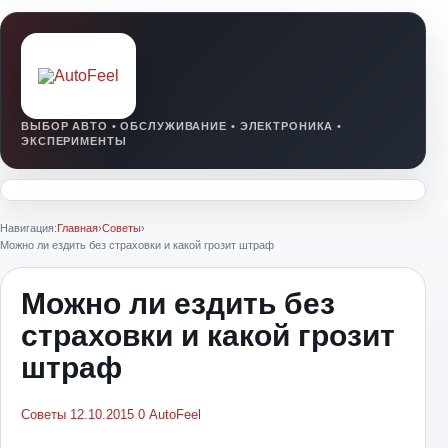
Навигация:
Главная
›
Советы
›
Можно ли ездить без страховки и какой грозит штраф
Можно ли ездить без
страховки и какой грозит
штраф
Советы
12.10.2015
0
AutoFeel