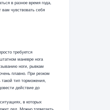
ться в разное время года,
т вам чувствовать себя
просто требуется
 штатном маневре нога
ьзыванию ноги, рывкам
очень плавно. При резком
 такой тип торможения,
довести действие до
ситуациях, в которых
лежит лед. Можно тормозить