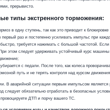
нями, прерывисто.
ые типы экстренного торможения:
ормоз в одну ступень, так как это приводит к блокировк
 в первый раз и постепенно усиливать импульс при каж
 быстро, требуется нажимать с большой частотой. Если
При этом следует удерживать устойчивый курс машины 
движение;
бирается с педали. После того, как колеса проворачив
мозной путь и не терять контроля над курсом движения
и. В аварийной ситуации первым импульсом является р
тод следует обязательно отработать в безопасных усло
спровоцируете ДТП и порчу вашего ТС.
ься условиями езды и качеством дорожного покрыт