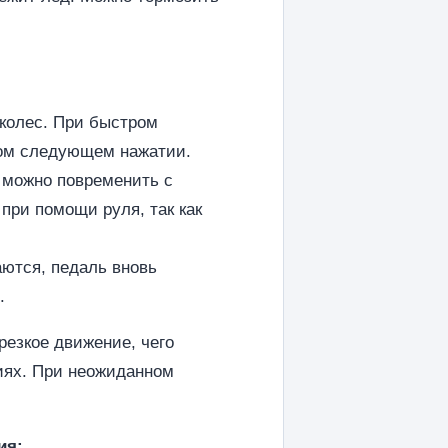
е колес. При быстром
дом следующем нажатии.
 можно повременить с
при помощи руля, так как
аются, педаль вновь
.
езкое движение, чего
виях. При неожиданном
ия: