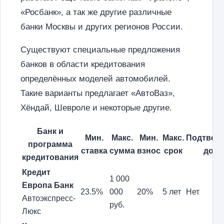
«Росбанк», а так же другие различные
банки Москвы и других регионов России.
Существуют специальные предложения
банков в области кредитования
определённых моделей автомобилей.
Такие варианты предлагает «АвтоВаз»,
Хёндай, Шевроле и некоторые другие.
Банк и
Мин.
Макс.
Мин.
Макс.
Подтвер
программа
ставка
сумма
взнос
срок
дохо
кредитования
Кредит
1 000
Европа Банк
23.5%
000
20%
5 лет
Нет
Автоэкспресс-
руб.
Люкс