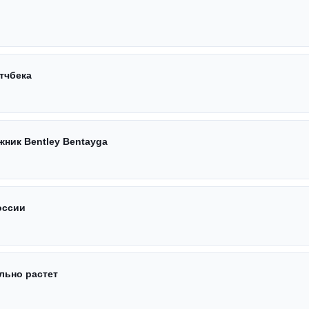
тчбека
жник Bentley Bentayga
оссии
льно растет