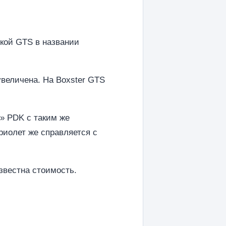
кой GTS в названии
величена. На Boxster GTS
» PDK с таким же
бриолет же справляется с
звестна стоимость.