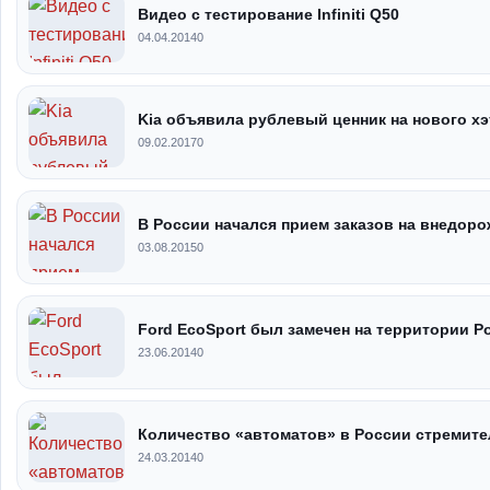
Видео с тестирование Infiniti Q50
04.04.2014
0
Kia объявила рублевый ценник на нового хэ
09.02.2017
0
В России начался прием заказов на внедоро
03.08.2015
0
Ford EcoSport был замечен на территории Р
23.06.2014
0
Количество «автоматов» в России стремите
24.03.2014
0