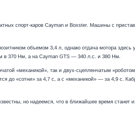
тных спорт-каров Cayman и Boxster. Машины с пристав
итником объемом 3,4 л, однако отдача мотора здесь у
м в 370 Нм, а на Cayman GTS — 340 л.с. и 380 Нм.
чатой «механикой», так и двух-сцепленчатым «роботом
ся до «сотни» за 4,7 с, а с «механикой» — за 4,9 с. Ка
известны, но надеемся, что в ближайшее время станет и