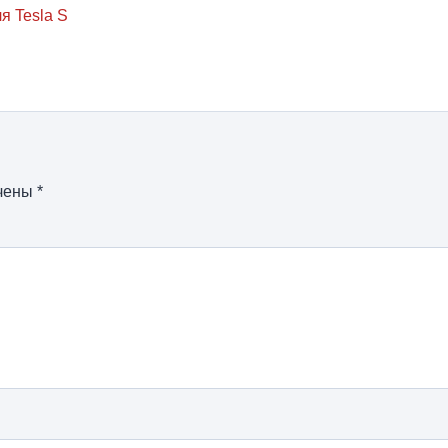
я Tesla S
ечены
*