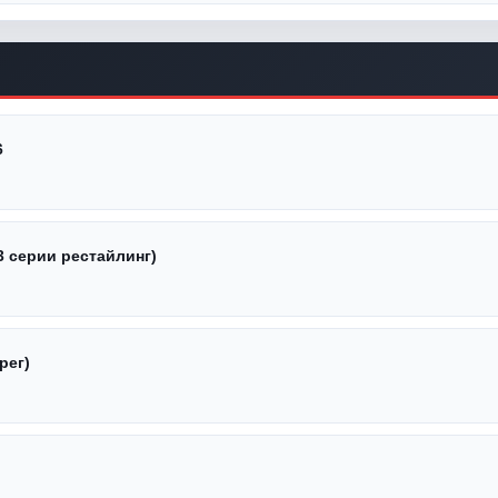
6
3 серии рестайлинг)
рег)