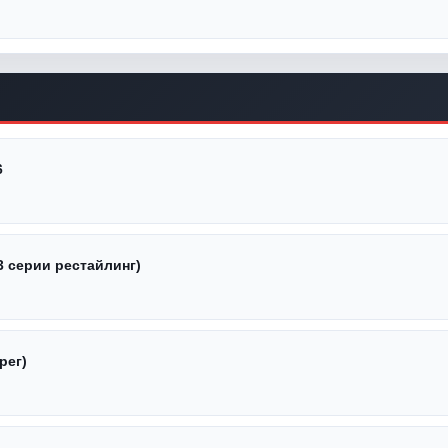
6
3 серии рестайлинг)
рег)