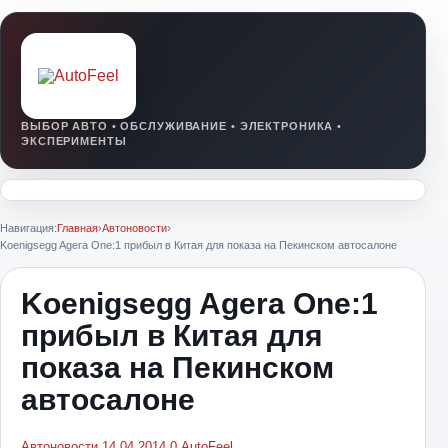
Навигация:
Главная
›
Автоновости
›
Koenigsegg Agera One:1 прибыл в Китая для показа на Пекинском автосалоне
Koenigsegg Agera One:1
прибыл в Китая для
показа на Пекинском
автосалоне
Автоновости
14.04.2014
0
AutoFeel