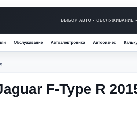
или
Обслуживание
Автоэлектроника
Автобизнес
Кальк
15
aguar F-Type R 201