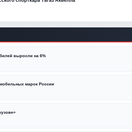
усского спорткара Тагаз Аквелла
обилей выросли на 6%
омобильных марок России
кузове»