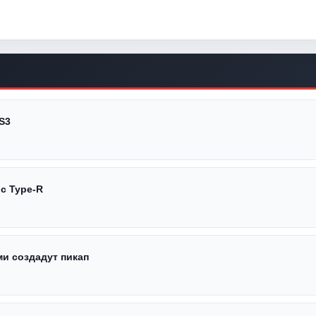
S3
c Type-R
ми создадут пикап