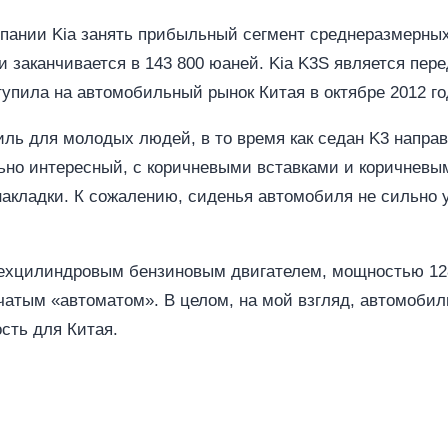
мпании Kia занять прибыльный сегмент среднеразмерных
и заканчивается в 143 800 юаней. Kia K3S является пер
ступила на автомобильный рынок Китая в октябре 2012 го
ль для молодых людей, в то время как седан K3 направл
ьно интересный, с коричневыми вставками и коричневы
акладки. К сожалению, сиденья автомобиля не сильно 
ехцилиндровым бензиновым двигателем, мощностью 128 
нчатым «автоматом». В целом, на мой взгляд, автомоби
сть для Китая.