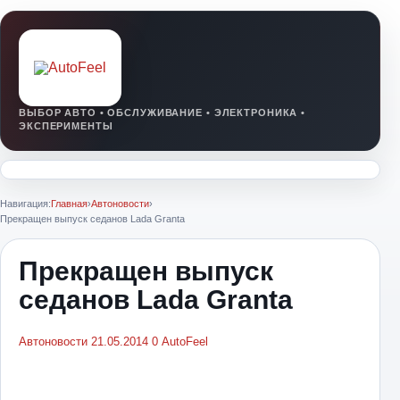
Навигация:
Главная
›
Автоновости
›
Прекращен выпуск седанов Lada Granta
Прекращен выпуск
седанов Lada Granta
Автоновости
21.05.2014
0
AutoFeel