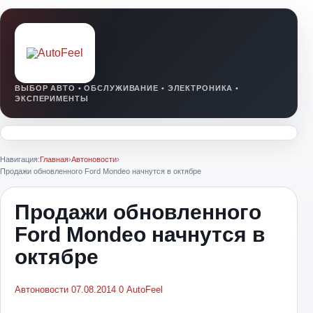
Навигация:
Главная
›
Автоновости
›
Продажи обновленного Ford Mondeo начнутся в октябре
Продажи обновленного
Ford Mondeo начнутся в
октябре
Автоновости
07.08.2014
0
AutoFeel