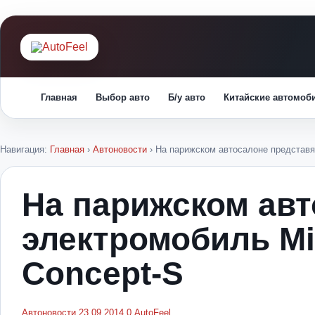
Главная
Выбор авто
Б/у авто
Китайские автомоб
Навигация:
Главная
›
Автоновости
›
На парижском автосалоне представят
На парижском авт
электромобиль Mi
Concept-S
Автоновости
23.09.2014
0
AutoFeel