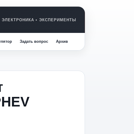
улятор
Задать вопрос
Архив
т
 PHEV