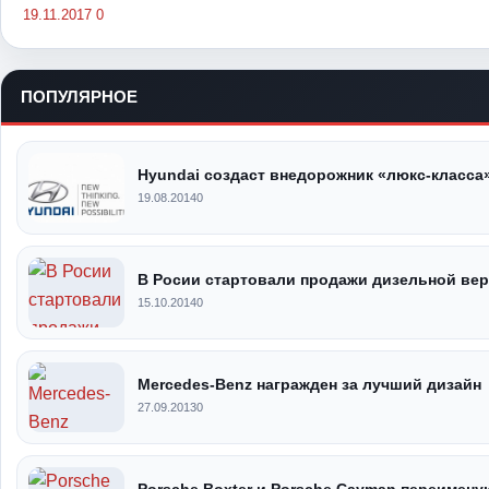
19.11.2017
0
ПОПУЛЯРНОЕ
Hyundai создаст внедорожник «люкс-класса
19.08.2014
0
В Росии стартовали продажи дизельной верс
15.10.2014
0
Mercedes-Benz награжден за лучший дизайн
27.09.2013
0
Porsche Boxter и Porsche Cayman переименую