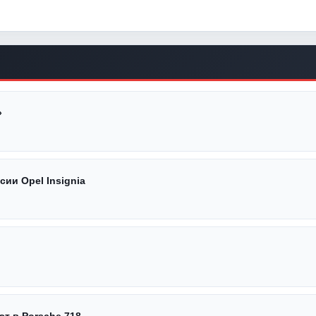
»
ии Opel Insignia
т в Porsche 718