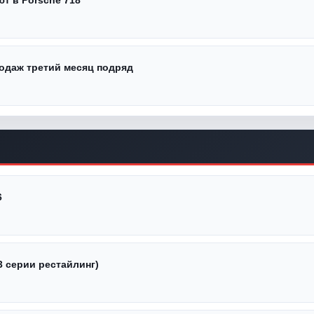
одаж третий месяц подряд
6
3 серии рестайлинг)