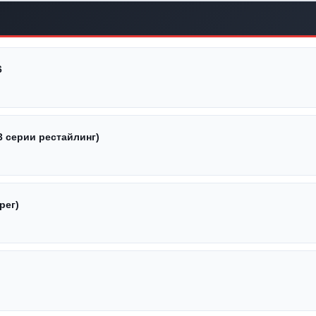
6
3 серии рестайлинг)
рег)