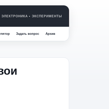
улятор
Задать вопрос
Архив
вои