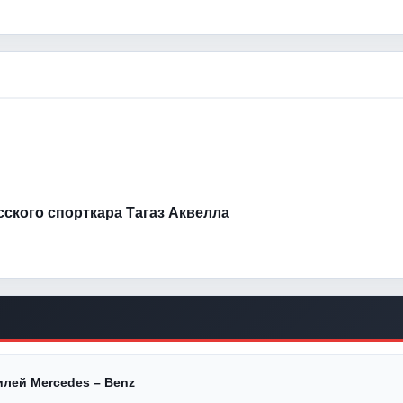
усского спорткара Тагаз Аквелла
илей Mercedes – Benz