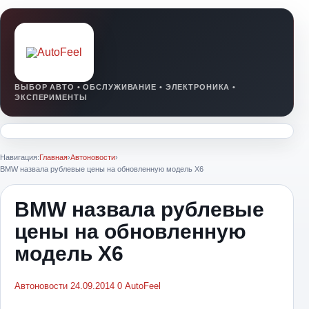
Навигация:
Главная
›
Автоновости
›
BMW назвала рублевые цены на обновленную модель X6
BMW назвала рублевые
цены на обновленную
модель X6
Автоновости
24.09.2014
0
AutoFeel