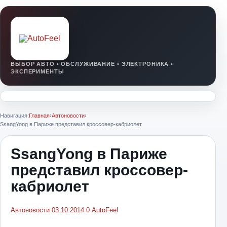
Навигация:
Главная
›
Автоновости
›
SsangYong в Париже представил кроссовер-кабриолет
SsangYong в Париже
представил кроссовер-
кабриолет
Автоновости
03.10.2014
0
AutoFeel