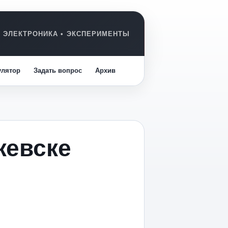
улятор
Задать вопрос
Архив
жевске