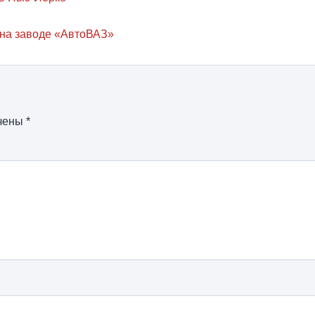
 на заводе «АвтоВАЗ»
ечены
*