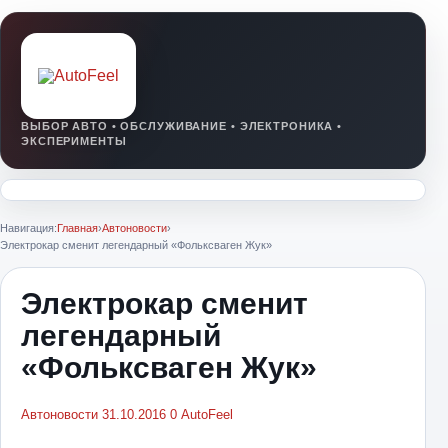
Навигация:
Главная
›
Автоновости
›
Электрокар сменит легендарный «Фольксваген Жук»
Электрокар сменит
легендарный
«Фольксваген Жук»
Автоновости
31.10.2016
0
AutoFeel