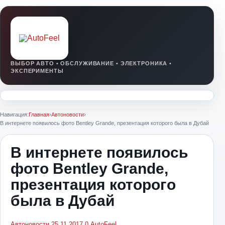
Навигация:
Главная
›
Автоновости
›
В интернете появилось фото Bentley Grande, презентация которого была в Дубай
В интернете появилось
фото Bentley Grande,
презентация которого
была в Дубай
Автоновости
25.11.2017
0
AutoFeel